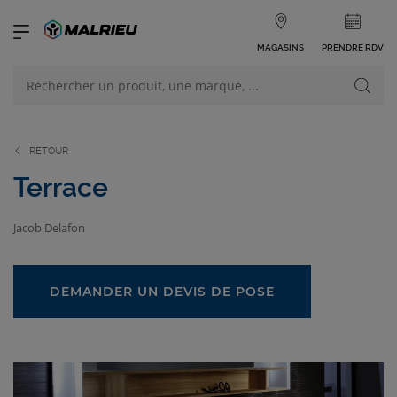
MAGASINS
PRENDRE RDV
NOS PRODUITS
VOIR TOUS LES PRODUITS
RETOUR
Terrace
Jacob Delafon
NOS CATÉGORIES