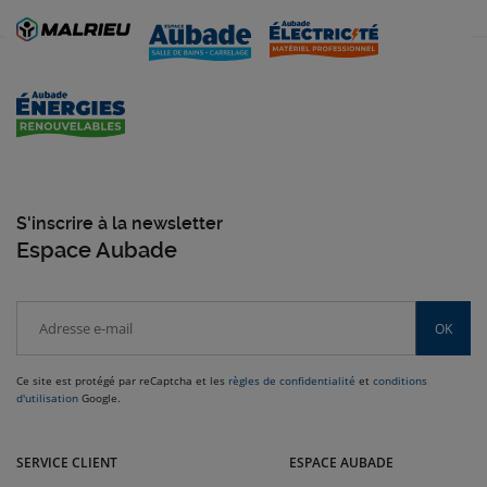
S'inscrire à la newsletter
Espace Aubade
OK
Ce site est protégé par reCaptcha et les
règles de confidentialité
et
conditions
d'utilisation
Google.
Venez dans le Sud-Ouest nous rendre visite dans nos magasins Malrieu :
Rodez, Toulouse, Cabestany, Montauban, Brive-la-Gaillarde et bien
SERVICE CLIENT
ESPACE AUBADE
d'autres villes.