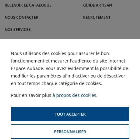
RECEVOIR LE CATALOGUE
GUIDE ARTISAN
NOUS CONTACTER
RECRUTEMENT
NOS SERVICES
BLOG
Comment nettoyer les
Nous utilisons des cookies pour assurer le bon
ACTUALITÉS
filtres d'une climatisation
fonctionnement et mesurer l'audience du site Internet
pour un air plus sain |
Malrieu
Retour des Semaines du
Espace Aubade. Vous avez évidemment la possibilité de
Meuble et du Carrelage |
ACCÈS PROFESSIONNELS :
Malrieu
modifier les paramètres afin d'activer ou de désactiver
Choisir un climatiseur
adapté à son logement ?
en tout temps chaque catégorie de cookies.
Profitez des Semaines de
SIMULATEUR D'AIDES
la Clim' !
POUR LE CHAUFFAGE
Pour en savoir plus
à propos des cookies
.
TOUT ACCEPTER
PLAN DU SITE
PERSONNALISER
MENTIONS LÉGALES & CONDITIONS GÉNÉRALES DE VENTE