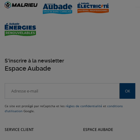
S'inscrire à la newsletter
Espace Aubade
OK
Ce site est protégé par reCaptcha et les
règles de confidentialité
et
conditions
d'utilisation
Google.
Venez dans le Sud-Ouest nous rendre visite dans nos magasins Malrieu :
Rodez, Toulouse, Cabestany, Montauban, Brive-la-Gaillarde et bien
SERVICE CLIENT
ESPACE AUBADE
d'autres villes.