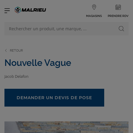
MAGASINS
PRENDRE RDV
NOS PRODUITS
VOIR TOUS LES PRODUITS
RETOUR
Nouvelle Vague
Jacob Delafon
NOS CATÉGORIES