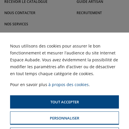
RECEVOIR LE CATALOGUE
GUIDE ARTISAN
NOUS CONTACTER
RECRUTEMENT
NOS SERVICES
BLOG
Comment nettoyer les
Nous utilisons des cookies pour assurer le bon
ACTUALITÉS
filtres d'une climatisation
fonctionnement et mesurer l'audience du site Internet
pour un air plus sain |
Malrieu
Retour des Semaines du
Espace Aubade. Vous avez évidemment la possibilité de
Meuble et du Carrelage |
ACCÈS PROFESSIONNELS :
Malrieu
modifier les paramètres afin d'activer ou de désactiver
Choisir un climatiseur
adapté à son logement ?
en tout temps chaque catégorie de cookies.
Profitez des Semaines de
SIMULATEUR D'AIDES
la Clim' !
POUR LE CHAUFFAGE
Pour en savoir plus
à propos des cookies
.
TOUT ACCEPTER
PLAN DU SITE
PERSONNALISER
MENTIONS LÉGALES & CONDITIONS GÉNÉRALES DE VENTE
POLITIQUE DE CONFIDENTIALITÉ