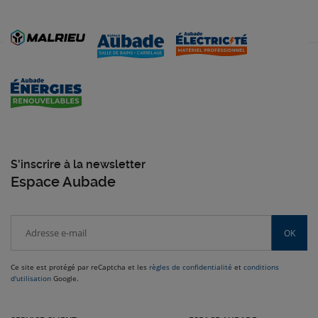
S'inscrire à la newsletter
Espace Aubade
OK
Ce site est protégé par reCaptcha et les
règles de confidentialité
et
conditions
d'utilisation
Google.
Venez dans le Sud-Ouest nous rendre visite dans nos magasins Malrieu :
Rodez, Toulouse, Cabestany, Montauban, Brive-la-Gaillarde et bien