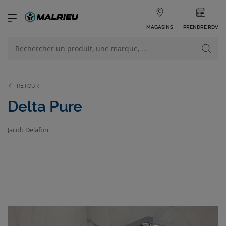
MAGASINS
PRENDRE RDV
NOS PRODUITS
VOIR TOUS LES PRODUITS
RETOUR
Delta Pure
Jacob Delafon
NOS CATÉGORIES