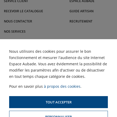
SERVICE CLIENT
ESPACE AUBADE
d'autres villes.
RECEVOIR LE CATALOGUE
GUIDE ARTISAN
NOUS CONTACTER
RECRUTEMENT
NOS SERVICES
BLOG
Comment nettoyer les
Nous utilisons des cookies pour assurer le bon
ACTUALITÉS
filtres d'une climatisation
fonctionnement et mesurer l'audience du site Internet
pour un air plus sain |
Malrieu
Retour des Semaines du
Espace Aubade. Vous avez évidemment la possibilité de
Meuble et du Carrelage |
ACCÈS PROFESSIONNELS :
Malrieu
modifier les paramètres afin d'activer ou de désactiver
Choisir un climatiseur
adapté à son logement ?
en tout temps chaque catégorie de cookies.
Profitez des Semaines de
SIMULATEUR D'AIDES
la Clim' !
POUR LE CHAUFFAGE
Pour en savoir plus
à propos des cookies
.
TOUT ACCEPTER
PLAN DU SITE
PERSONNALISER
MENTIONS LÉGALES & CONDITIONS GÉNÉRALES DE VENTE