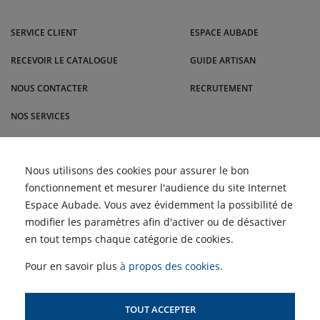
Venez dans le Sud-Ouest nous rendre visite dans nos magasins Malrieu :
Rodez, Toulouse, Cabestany, Montauban, Brive-la-Gaillarde et bien
SERVICE CLIENT
ESPACE AUBADE
d'autres villes.
RECEVOIR LE CATALOGUE
GUIDE ARTISAN
NOUS CONTACTER
RECRUTEMENT
NOS SERVICES
BLOG
Comment nettoyer les
Nous utilisons des cookies pour assurer le bon
ACTUALITÉS
filtres d'une climatisation
fonctionnement et mesurer l'audience du site Internet
pour un air plus sain |
Malrieu
Retour des Semaines du
Espace Aubade. Vous avez évidemment la possibilité de
Meuble et du Carrelage |
ACCÈS PROFESSIONNELS :
Malrieu
modifier les paramètres afin d'activer ou de désactiver
Choisir un climatiseur
adapté à son logement ?
en tout temps chaque catégorie de cookies.
Profitez des Semaines de
SIMULATEUR D'AIDES
la Clim' !
POUR LE CHAUFFAGE
Pour en savoir plus
à propos des cookies
.
TOUT ACCEPTER