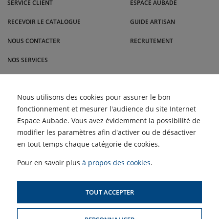
SERVICE CLIENT
ESPACE AUBADE
d'autres villes.
RECEVOIR LE CATALOGUE
GUIDE ARTISAN
NOUS CONTACTER
RECRUTEMENT
NOS SERVICES
BLOG
Comment nettoyer les
Nous utilisons des cookies pour assurer le bon
ACTUALITÉS
filtres d'une climatisation
fonctionnement et mesurer l'audience du site Internet
pour un air plus sain |
Malrieu
Retour des Semaines du
Espace Aubade. Vous avez évidemment la possibilité de
Meuble et du Carrelage |
ACCÈS PROFESSIONNELS :
Malrieu
modifier les paramètres afin d'activer ou de désactiver
Choisir un climatiseur
adapté à son logement ?
en tout temps chaque catégorie de cookies.
Profitez des Semaines de
SIMULATEUR D'AIDES
la Clim' !
POUR LE CHAUFFAGE
Pour en savoir plus
à propos des cookies
.
TOUT ACCEPTER
PLAN DU SITE