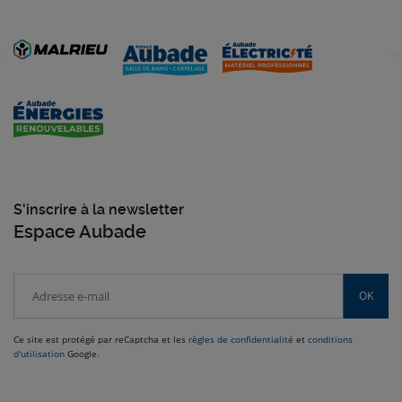
S'inscrire à la newsletter
Espace Aubade
OK
Ce site est protégé par reCaptcha et les
règles de confidentialité
et
conditions
d'utilisation
Google.
Venez dans le Sud-Ouest nous rendre visite dans nos magasins Malrieu :
Rodez, Toulouse, Cabestany, Montauban, Brive-la-Gaillarde et bien