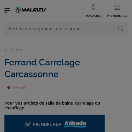
MAGASINS
PRENDRE RDV
NOS PRODUITS
VOIR TOUS LES PRODUITS
RETOUR
Ferrand Carrelage
Carcassonne
NOS CATÉGORIES
Fermé
Pour vos projets de salle de bains, carrelage ou
chauffage
PRENDRE RDV