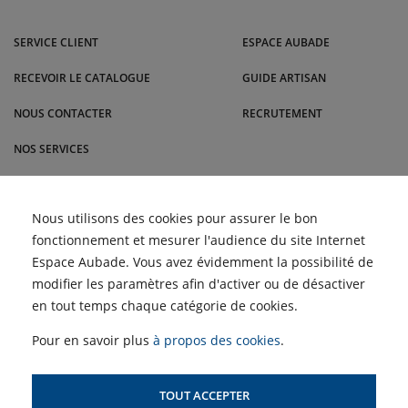
Venez dans le Sud-Ouest nous rendre visite dans nos magasins Malrieu :
Rodez, Toulouse, Cabestany, Montauban, Brive-la-Gaillarde et bien
SERVICE CLIENT
ESPACE AUBADE
d'autres villes.
RECEVOIR LE CATALOGUE
GUIDE ARTISAN
NOUS CONTACTER
RECRUTEMENT
NOS SERVICES
BLOG
Comment nettoyer les
Nous utilisons des cookies pour assurer le bon
ACTUALITÉS
filtres d'une climatisation
fonctionnement et mesurer l'audience du site Internet
pour un air plus sain |
Malrieu
Retour des Semaines du
Espace Aubade. Vous avez évidemment la possibilité de
Meuble et du Carrelage |
ACCÈS PROFESSIONNELS :
Malrieu
modifier les paramètres afin d'activer ou de désactiver
Choisir un climatiseur
adapté à son logement ?
en tout temps chaque catégorie de cookies.
Profitez des Semaines de
SIMULATEUR D'AIDES
la Clim' !
POUR LE CHAUFFAGE
Pour en savoir plus
à propos des cookies
.
TOUT ACCEPTER