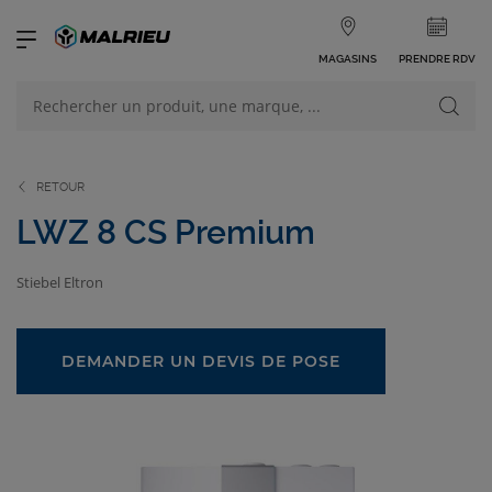
MAGASINS
PRENDRE RDV
NOS PRODUITS
VOIR TOUS LES PRODUITS
RETOUR
LWZ 8 CS Premium
Stiebel Eltron
NOS CATÉGORIES