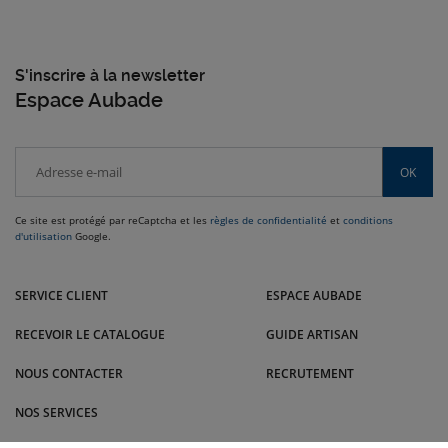
S'inscrire à la newsletter
Espace Aubade
OK
Ce site est protégé par reCaptcha et les
règles de confidentialité
et
conditions
d'utilisation
Google.
Venez dans le Sud-Ouest nous rendre visite dans nos magasins Malrieu :
Rodez, Toulouse, Cabestany, Montauban, Brive-la-Gaillarde et bien
SERVICE CLIENT
ESPACE AUBADE
d'autres villes.
RECEVOIR LE CATALOGUE
GUIDE ARTISAN
NOUS CONTACTER
RECRUTEMENT
NOS SERVICES