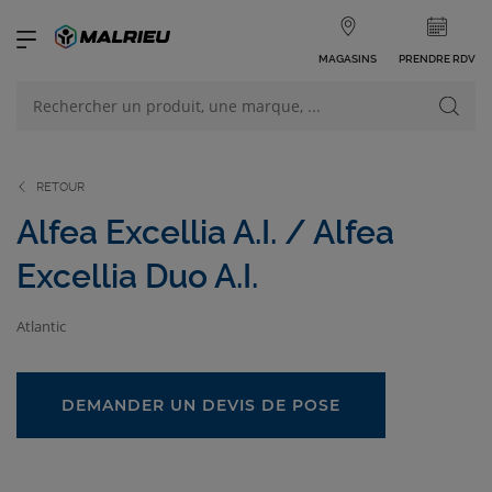
MAGASINS
PRENDRE RDV
NOS PRODUITS
VOIR TOUS LES PRODUITS
RETOUR
Alfea Excellia A.I. / Alfea
Excellia Duo A.I.
NOS CATÉGORIES
Atlantic