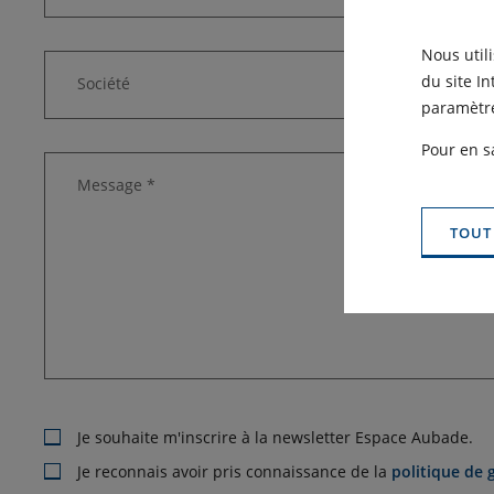
Nous util
du site I
Société
paramètre
Pour en s
Message *
TOUT
Je souhaite m'inscrire à la newsletter Espace Aubade.
Je reconnais avoir pris connaissance de la
politique de 