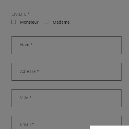
CIVILITÉ *
Monsieur
Madame
Nom *
Adresse *
Ville *
Email *