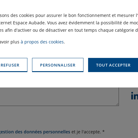
isons des cookies pour assurer le bon fonctionnement et mesurer l
nternet Espace Aubade. Vous avez évidemment la possibilité de modi
Objet
s afin d'activer ou de désactiver en tout temps chaque catégorie d
avoir plus
à propos des cookies
.
 REFUSER
PERSONNALISER
TOUT ACCEPTER
Re
gestion des données personnelles
et je l'accepte. *