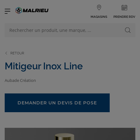
MAGASINS
PRENDRE RDV
NOS PRODUITS
VOIR TOUS LES PRODUITS
RETOUR
Mitigeur Inox Line
Aubade Création
NOS CATÉGORIES