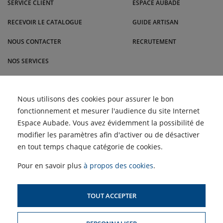
SERVICE CLIENT
ESPACE AUBADE
d'autres villes.
RECEVOIR LE CATALOGUE
GUIDE ARTISAN
NOUS CONTACTER
RECRUTEMENT
NOS SERVICES
BLOG
Comment nettoyer les
Nous utilisons des cookies pour assurer le bon
ACTUALITÉS
filtres d'une climatisation
fonctionnement et mesurer l'audience du site Internet
pour un air plus sain |
Malrieu
Retour des Semaines du
Espace Aubade. Vous avez évidemment la possibilité de
Meuble et du Carrelage |
ACCÈS PROFESSIONNELS :
Malrieu
modifier les paramètres afin d'activer ou de désactiver
Choisir un climatiseur
adapté à son logement ?
en tout temps chaque catégorie de cookies.
Profitez des Semaines de
SIMULATEUR D'AIDES
la Clim' !
POUR LE CHAUFFAGE
Pour en savoir plus
à propos des cookies
.
TOUT ACCEPTER
PLAN DU SITE