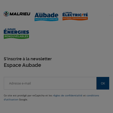
S'inscrire à la newsletter
Espace Aubade
OK
Ce site est protégé par reCaptcha et les
règles de confidentialité
et
conditions
d'utilisation
Google.
Venez dans le Sud-Ouest nous rendre visite dans nos magasins Malrieu :
Rodez, Toulouse, Cabestany, Montauban, Brive-la-Gaillarde et bien