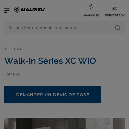
MAGASINS
PRENDRE RDV
NOS PRODUITS
VOIR TOUS LES PRODUITS
RETOUR
Walk-in Séries XC WIO
Rothalux
NOS CATÉGORIES