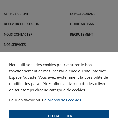
Venez dans le Sud-Ouest nous rendre visite dans nos magasins Malrieu :
Rodez, Toulouse, Cabestany, Montauban, Brive-la-Gaillarde et bien
SERVICE CLIENT
ESPACE AUBADE
d'autres villes.
RECEVOIR LE CATALOGUE
GUIDE ARTISAN
NOUS CONTACTER
RECRUTEMENT
NOS SERVICES
BLOG
Comment nettoyer les
Nous utilisons des cookies pour assurer le bon
ACTUALITÉS
filtres d'une climatisation
fonctionnement et mesurer l'audience du site Internet
pour un air plus sain |
Malrieu
Retour des Semaines du
Espace Aubade. Vous avez évidemment la possibilité de
Meuble et du Carrelage |
ACCÈS PROFESSIONNELS :
Malrieu
modifier les paramètres afin d'activer ou de désactiver
Choisir un climatiseur
adapté à son logement ?
en tout temps chaque catégorie de cookies.
Profitez des Semaines de
SIMULATEUR D'AIDES
la Clim' !
POUR LE CHAUFFAGE
Pour en savoir plus
à propos des cookies
.
TOUT ACCEPTER