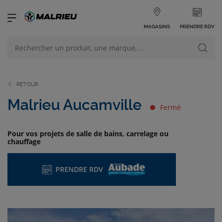
MAGASINS
PRENDRE RDV
NOS PRODUITS
VOIR TOUS LES PRODUITS
RETOUR
Malrieu Aucamville
Fermé
Pour vos projets de salle de bains, carrelage ou
chauffage
NOS CATÉGORIES
PRENDRE RDV