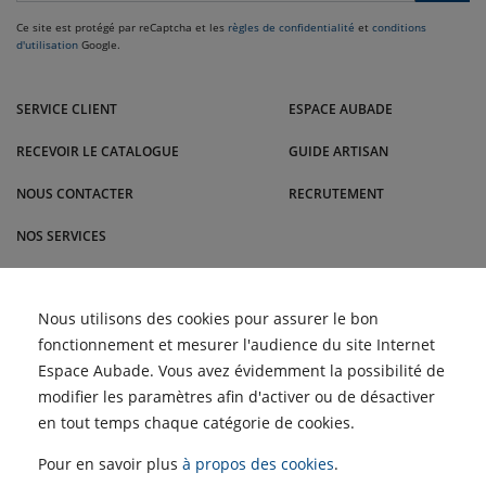
Ce site est protégé par reCaptcha et les
règles de confidentialité
et
conditions
d'utilisation
Google.
Venez dans le Sud-Ouest nous rendre visite dans nos magasins Malrieu :
Rodez, Toulouse, Cabestany, Montauban, Brive-la-Gaillarde et bien
SERVICE CLIENT
ESPACE AUBADE
d'autres villes.
RECEVOIR LE CATALOGUE
GUIDE ARTISAN
NOUS CONTACTER
RECRUTEMENT
NOS SERVICES
BLOG
Comment nettoyer les
Nous utilisons des cookies pour assurer le bon
ACTUALITÉS
filtres d'une climatisation
fonctionnement et mesurer l'audience du site Internet
pour un air plus sain |
Malrieu
Retour des Semaines du
Espace Aubade. Vous avez évidemment la possibilité de
Meuble et du Carrelage |
ACCÈS PROFESSIONNELS :
Malrieu
modifier les paramètres afin d'activer ou de désactiver
Choisir un climatiseur
adapté à son logement ?
en tout temps chaque catégorie de cookies.
Profitez des Semaines de
SIMULATEUR D'AIDES
la Clim' !
POUR LE CHAUFFAGE
Pour en savoir plus
à propos des cookies
.