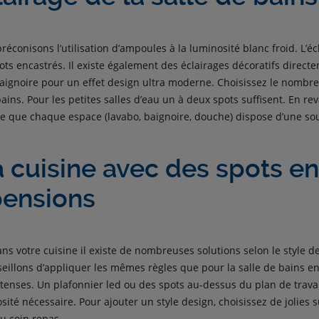
réconisons l’utilisation d’ampoules à la luminosité blanc froid. L’écl
pots encastrés. Il existe également des éclairages décoratifs direct
aignoire pour un effet design ultra moderne. Choisissez le nombre
ains. Pour les petites salles d’eau un à deux spots suffisent. En re
 ce que chaque espace (lavabo, baignoire, douche) dispose d’une so
a cuisine avec des spots e
pensions
ns votre cuisine il existe de nombreuses solutions selon le style d
eillons d’appliquer les mêmes règles que pour la salle de bains en
enses. Un plafonnier led ou des spots au-dessus du plan de trava
osité nécessaire. Pour ajouter un style design, choisissez de jolies
u coin repas.