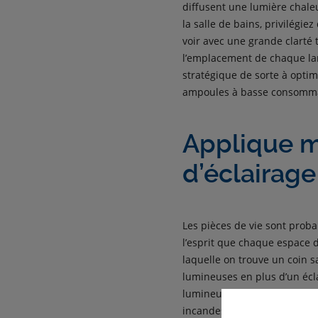
diffusent une lumière chale
la salle de bains, privilégi
voir avec une grande clarté t
l’emplacement de chaque la
stratégique de sorte à opti
ampoules à basse consommati
Applique m
d’éclairage
Les pièces de vie sont proba
l’esprit que chaque espace 
laquelle on trouve un coin s
lumineuses en plus d’un écla
lumineuse selon vos besoins 
incandescence et les éclaira