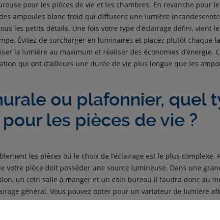
ureuse pour les pièces de vie et les chambres. En revanche pour le
ez des ampoules blanc froid qui diffusent une lumière incandescente
ous les petits détails. Une fois votre type d’éclairage défini, vient 
mpe. Évitez de surcharger en luminaires et placez plutôt chaque
miser la lumière au maximum et réaliser des économies d’énergie. 
on qui ont d’ailleurs une durée de vie plus longue que les ampou
urale ou plafonnier, quel 
 pour les pièces de vie ?
blement les pièces où le choix de l’éclairage est le plus complexe
de votre pièce doit posséder une source lumineuse. Dans une gran
alon, un coin salle à manger et un coin bureau il faudra donc au m
irage général. Vous pouvez opter pour un variateur de lumière afi
et vos envies. De manière générale, pour les pièces de vie, évitez 
ges froids. Selon la décoration de la pièce préférerez un lustre ou