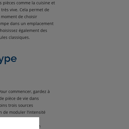
s pièces comme la cuisine et
 très vive. Cela permet de
le moment de choisir
 lampe dans un emplacement
Choisissez également des
les classiques.
type
. Pour commencer, gardez à
de pièce de vie dans
oins trois sources
n de moduler l’intensité
les lumières à
 des suspensions à un